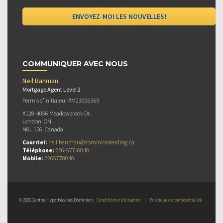
COMMUNIQUER AVEC NOUS
Neil Banman
Mortgage Agent Level 2
Permis d’initiateur #M23006369
#128-4056 Meadowbrook Dr.
London, ON
N6L 1E6, Canada
Courriel:
neil.banman@dominionlending.ca
Téléphone:
226-577-8040
Mobile:
2265778040
© 2026 Centres Hypothécaires Dominion
Conditions d’utilisation
|
Politique de confidentialité